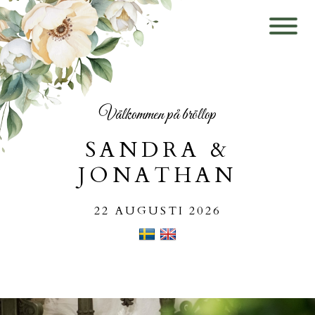
VÄLKOMMEN
BRÖLLOPET
INFO
O.S.A.
Välkommen på bröllop
GÄSTBOK
SANDRA &
ÖNSKELISTA
JONATHAN
KONTAKT
22 AUGUSTI 2026